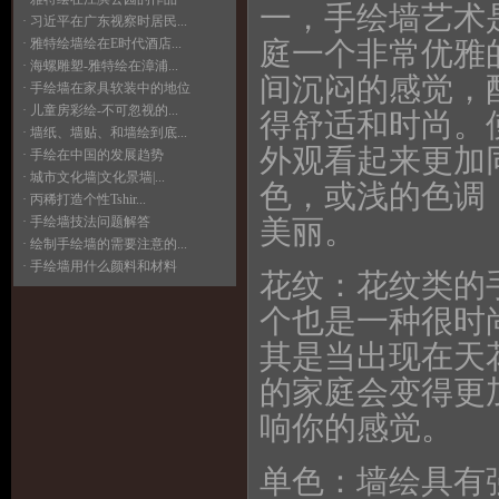
一，手绘墙艺术
· 习近平在广东视察时居民...
· 雅特绘墙绘在E时代酒店...
庭一个非常优雅
· 海螺雕塑-雅特绘在漳浦...
间沉闷的感觉，
· 手绘墙在家具软装中的地位
· 儿童房彩绘-不可忽视的...
得舒适和时尚。
· 墙纸、墙贴、和墙绘到底...
外观看起来更加
· 手绘在中国的发展趋势
· 城市文化墙|文化景墙|...
色，或浅的色调
· 丙稀打造个性Tshir...
· 手绘墙技法问题解答
美丽。
· 绘制手绘墙的需要注意的...
· 手绘墙用什么颜料和材料
花纹：花纹类的
个也是一种很时
其是当出现在天
的家庭会变得更
响你的感觉。
单色：墙绘具有