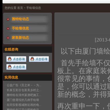
您的位置:
首页
> 手绘墙信息
雅特绘动态
手绘墙信息
家装新动态
[2013-
以下由厦门墙绘
在线咨询
首先手绘墙不仅
板上。在家庭装
很常见的事情，
实用信息
是，你可以通过
· 公益广告《言之米－－为...
· 长泰五彩古仓富美乡村之...
新的概念，并得
· 雅特绘在漳州某酒吧施工...
· 厦门曾厝垵的几例手绘墙
再次重申一下，
· 在同安影视城附近画的电...
· 雅特绘在江滨公园的作品